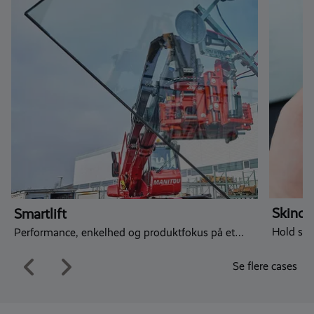
Skinch
Smartlift
Hold sty
Performance, enkelhed og produktfokus på et
moderne digitalt fundament
Se flere cases