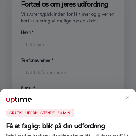
Fortæl os om jeres udfordring
Vi svarer typisk inden for få timer og giver en
kort vurdering af mulige næste skridt.
Navn *
Telefonnummer *
E-mail *
×
GRATIS · UFORPLIGTENDE · 30 MIN.
Kort beskrivelse af udfordringen
Få et fagligt blik på din udfordring