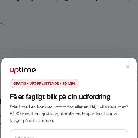
d
.AI
×
GRATIS · UFORPLIGTENDE · 30 MIN.
Få et fagligt blik på din udfordring
hange.AI
Står I med en konkret udfordring eller en idé, I vil videre med?
Få 30 minutters gratis og uforpligtende sparring, hvor vi
rstrege. Men den fortæller dig præcist, at
kigger på det sammen.
ger et solidt grundlag at arbejde videre