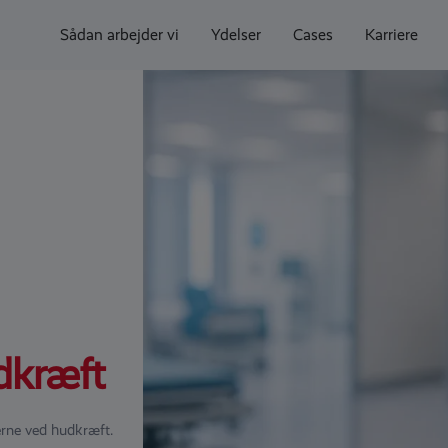
Sådan arbejder vi
Ydelser
Cases
Karriere
dkræft
erne ved hudkræft.