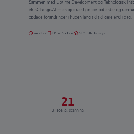
Sammen med Uptime Development og Teknologisk Insti
SkinChange.AI — en app der hjælper patienter og derma
opdage forandringer i huden lang tid tidligere end i dag.
Sundhed
iOS & Android
AI & Billedanalyse
21
Billeder pr. scanning