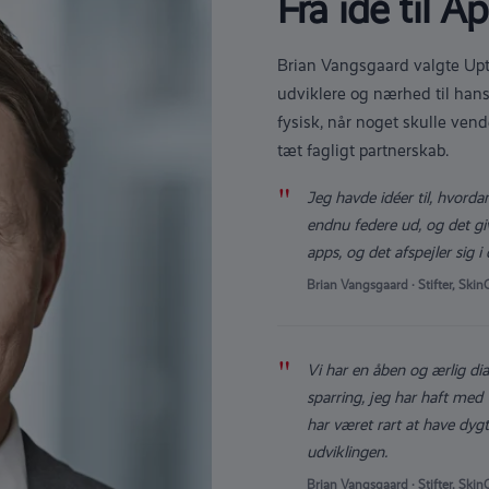
Fra idé til A
Brian Vangsgaard valgte Up
udviklere og nærhed til ha
fysisk, når noget skulle vend
tæt fagligt partnerskab.
"
Jeg havde idéer til, hvorda
endnu federe ud, og det giv
apps, og det afspejler sig i
Brian Vangsgaard · Stifter, Ski
"
Vi har en åben og ærlig di
sparring, jeg har haft med
har været rart at have dyg
udviklingen.
Brian Vangsgaard · Stifter, Ski