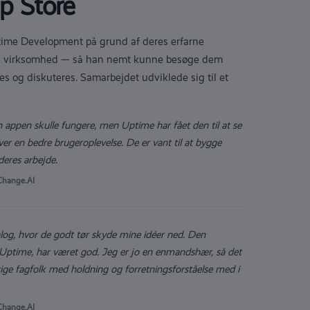
pp Store
time Development på grund af deres erfarne
ns virksomhed — så han nemt kunne besøge dem
es og diskuteres. Samarbejdet udviklede sig til et
n appen skulle fungere, men Uptime har fået den til at se
er en bedre brugeroplevelse. De er vant til at bygge
 deres arbejde.
nChange.AI
alog, hvor de godt tør skyde mine idéer ned. Den
 Uptime, har været god. Jeg er jo en enmandshær, så det
tige fagfolk med holdning og forretningsforståelse med i
nChange.AI