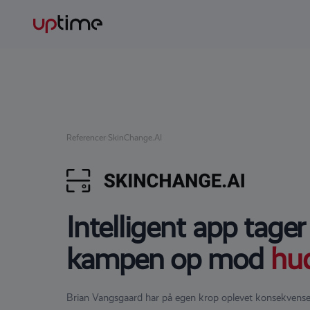
Referencer
›
SkinChange.AI
Intelligent app tager
kampen op mod
hu
Brian Vangsgaard har på egen krop oplevet konsekvens