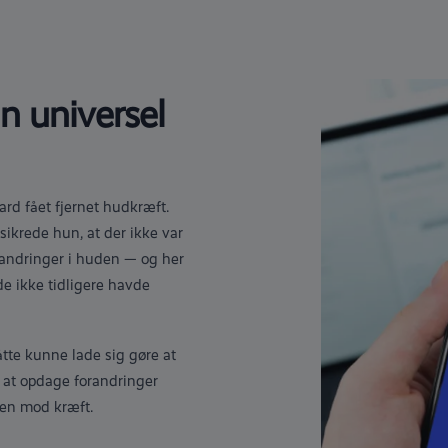
n universel
rd fået fjernet hudkræft.
ikrede hun, at der ikke var
randringer i huden — og her
de ikke tidligere havde
tte kunne lade sig gøre at
 at opdage forandringer
pen mod kræft.