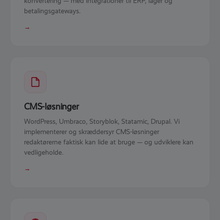
konvertering — med integrationer til ERP, lager og
betalingsgateways.
→
CMS-løsninger
WordPress, Umbraco, Storyblok, Statamic, Drupal. Vi
implementerer og skræddersyr CMS-løsninger
redaktørerne faktisk kan lide at bruge — og udviklere kan
vedligeholde.
→