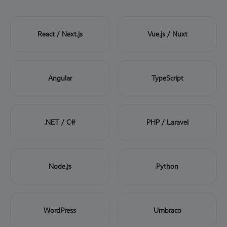
React / Next.js
Vue.js / Nuxt
Angular
TypeScript
.NET / C#
PHP / Laravel
Node.js
Python
WordPress
Umbraco