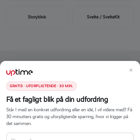
Storyblok
Svelte / SvelteKit
×
GRATIS · UFORPLIGTENDE · 30 MIN.
Klar til at starte dit webprojekt?
Få et fagligt blik på din udfordring
Book et uforpligtende møde og fortæl os om jeres
Står I med en konkret udfordring eller en idé, I vil videre med? Få
udfordring. Vi hjælper med teknologivalg, estimat
30 minutters gratis og uforpligtende sparring, hvor vi kigger på
og den rette tilgang — uden salgspres.
det sammen.
Book et møde