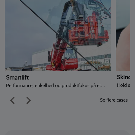
Skinch
Smartlift
Hold sty
Performance, enkelhed og produktfokus på et
moderne digitalt fundament
Se flere cases