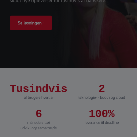
skabt nye oplevelser for tusindvis af danskere.
Se løsningen -
Tusindvis
2
af brugere hvert år
teknologier - booth og cloud
6
100%
måneders tæt
leverance til deadline
udviklingssamarbejde