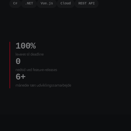
C#
.NET
Vue.js
Cloud
REST API
100%
leveret til deadline
0
nedtid ved feature-releases
6+
måneder tæt udviklingssamarbejde