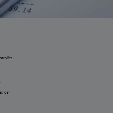
troller.
.
r, der