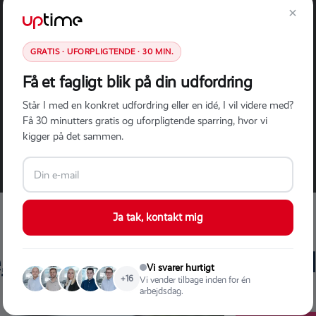
×
Vi designer og udvikler brugervenlige web‑,
app- og IT-løsninger, platforme, integrationer
og mere med fokus på kvalitet, sikkerhed og
GRATIS · UFORPLIGTENDE · 30 MIN.
performance. Backend, frontend eller fullstack,
Få et fagligt blik på din udfordring
og altid efter dine brugeres og dine behov.
Står I med en konkret udfordring eller en idé, I vil videre med?
Få 30 minutters gratis og uforpligtende sparring, hvor vi
kigger på det sammen.
Ja tak, kontakt mig
, hvordan vi gjorde forskel
Vi svarer hurtigt
+16
Vi vender tilbage inden for én
arbejdsdag.