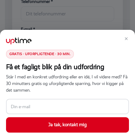
Telefonnummer *
E-mail *
×
GRATIS · UFORPLIGTENDE · 30 MIN.
Kort beskrivelse af udfordringen
Få et fagligt blik på din udfordring
Står I med en konkret udfordring eller en idé, I vil videre med? Få
30 minutters gratis og uforpligtende sparring, hvor vi kigger på
det sammen.
Send henvendelse
Typisk svar inden for få timer
Ja tak, kontakt mig
Konkret vurdering af opgaven