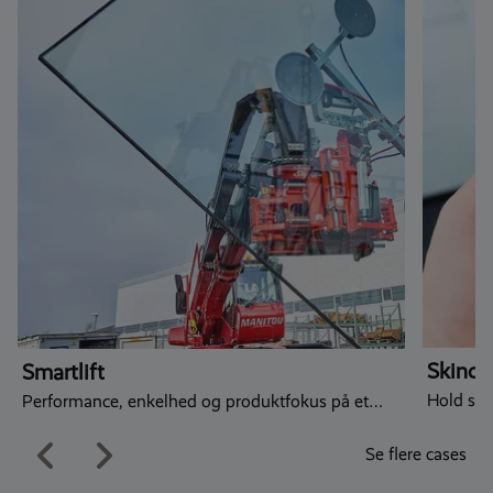
Skinch
Smartlift
Hold sty
Performance, enkelhed og produktfokus på et
moderne digitalt fundament
Se flere cases