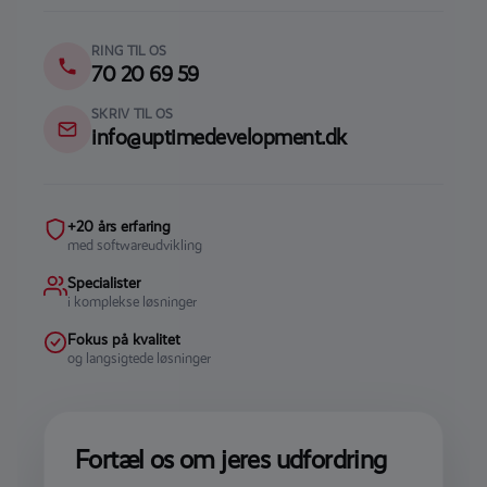
RING TIL OS
70 20 69 59
SKRIV TIL OS
info@uptimedevelopment.dk
+20 års erfaring
med softwareudvikling
Specialister
i komplekse løsninger
Fokus på kvalitet
og langsigtede løsninger
Fortæl os om jeres udfordring