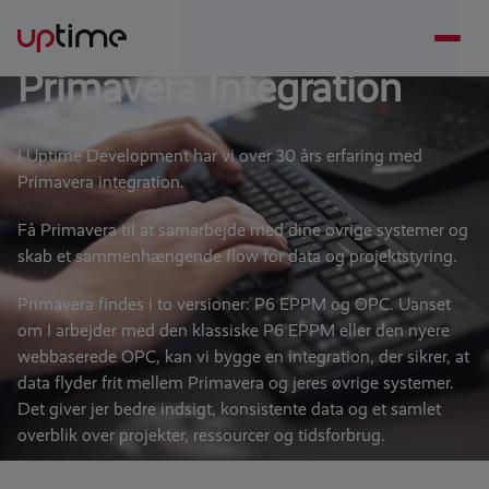
Primavera Integration
I Uptime Development har vi over 30 års erfaring med
Primavera integration.
Få Primavera til at samarbejde med dine øvrige systemer og
skab et sammenhængende flow for data og projektstyring.
Primavera findes i to versioner: P6 EPPM og OPC. Uanset
om I arbejder med den klassiske P6 EPPM eller den nyere
webbaserede OPC, kan vi bygge en integration, der sikrer, at
data flyder frit mellem Primavera og jeres øvrige systemer.
Det giver jer bedre indsigt, konsistente data og et samlet
overblik over projekter, ressourcer og tidsforbrug.