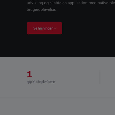
udvikling og skabte en applikation med native-ni
brugeroplevelse.
Se løsningen -
1
app til alle platforme