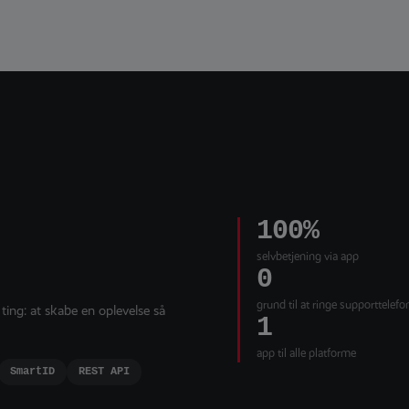
100%
selvbetjening via app
0
grund til at ringe supporttelef
ing: at skabe en oplevelse så
1
app til alle platforme
SmartID
REST API