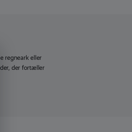
e regneark eller
er, der fortæller