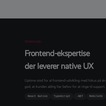
TEKNOLOGI
Frontend-ekspertise
der leverer native UX
Uptime stod for al frontend-udvikling med fokus på én t
god, at kunden aldrig har behov for at ringe til support.
React Native
TypeScript
.NET
MobileID