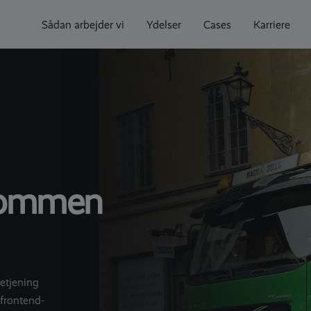
Sådan arbejder vi
Ydelser
Cases
Karriere
 lommen
etjening
 frontend-