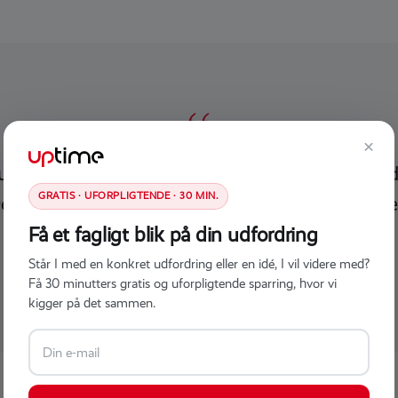
“
×
und til at ringe nogen steder, studere komplicered
GRATIS · UFORPLIGTENDE · 30 MIN.
e næste udviklingstrin vil også bringe push-besked
kunden, hvornår en Ragn-Sells-bil er på vej.
Få et fagligt blik på din udfordring
Står I med en konkret udfordring eller en idé, I vil videre med?
KÄDI KEINAST, TEAMLEDER, UPTIME DEVELOPMENT
Få 30 minutters gratis og uforpligtende sparring, hvor vi
kigger på det sammen.