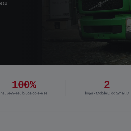
veau
100%
2
native-niveau brugeroplevelse
login - MobileID og SmartID