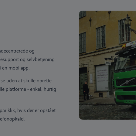
ndecentrerede og
desupport og selvbetjening
 i en mobilapp.
se uden at skulle oprette
le platforme - enkel, hurtig
ar klik, hvis der er opstået
lefonopkald.