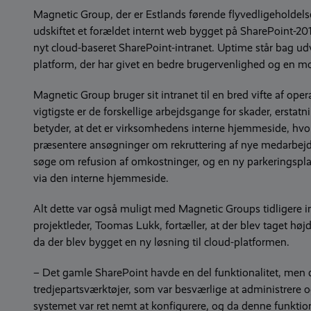
Magnetic Group, der er Estlands førende flyvedligeholdel
udskiftet et forældet internt web bygget på SharePoint-2
nyt cloud-baseret SharePoint-intranet. Uptime står bag ud
platform, der har givet en bedre brugervenlighed og en m
Magnetic Group bruger sit intranet til en bred vifte af operat
vigtigste er de forskellige arbejdsgange for skader, erstatn
betyder, at det er virksomhedens interne hjemmeside, hvo
præsentere ansøgninger om rekruttering af nye medarbej
søge om refusion af omkostninger, og en ny parkeringspla
via den interne hjemmeside.
Alt dette var også muligt med Magnetic Groups tidligere 
projektleder, Toomas Lukk, fortæller, at der blev taget højd
da der blev bygget en ny løsning til cloud-platformen.
– Det gamle SharePoint havde en del funktionalitet, men
tredjepartsværktøjer, som var besværlige at administrere 
systemet var ret nemt at konfigurere, og da denne funktiona