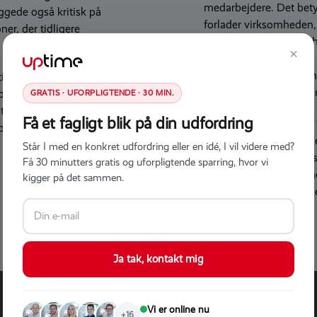
medarbejdere. Det betyd
ggede også kritisk på
forlader virksomheden, 
ner, der tidligere
kan være at give rettig
×
samle alt, hvad du skal
Group. Samtidig kan me
il det nye system
processer er gennemført
blev eksisterende
GRATIS · UFORPLIGTENDE · 30 MIN.
er blev brugt
Få et fagligt blik på din udfordring
– Det er altid muligt a
orhold til fremtiden.
hvilke grunde. Der er he
Står I med en konkret udfordring eller en idé, I vil videre med?
adgang til information
Få 30 minutters gratis og uforpligtende sparring, hvor vi
dokument vil blive gen
kigger på det sammen.
emnet når frem til en 
Ja tak, kontakt mig
Vi er online nu
+16