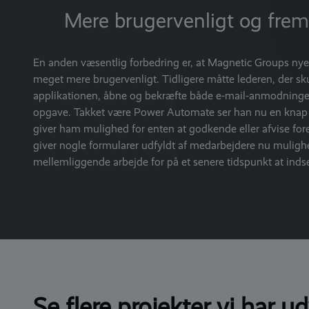
Mere brugervenligt og fremt
En anden væsentlig forbedring er, at Magnetic Groups nye 
meget mere brugervenligt. Tidligere måtte lederen, der s
applikationen, åbne og bekræfte både e-mail-anmodninge
opgave. Takket være Power Automate ser han nu en knap i
giver ham mulighed for enten at godkende eller afvise for
giver nogle formularer udfyldt af medarbejdere nu mulighe
mellemliggende arbejde for på et senere tidspunkt at ind
Se flere projekter vi har ud