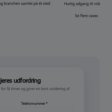
og branchen samlet på ét sted
Hurtig adgang til viden, pr
en kunderejse, der konverte
Se flere cases
jeres udfordring
 for få timer og giver en kort vurdering af
Telefonnummer *