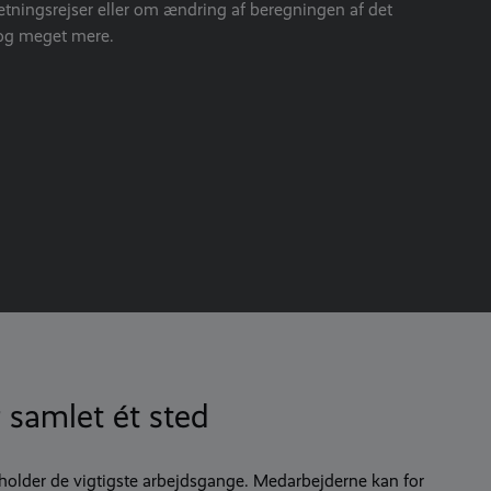
tningsrejser eller om ændring af beregningen af det
og meget mere.
r samlet ét sted
eholder de vigtigste arbejdsgange. Medarbejderne kan for