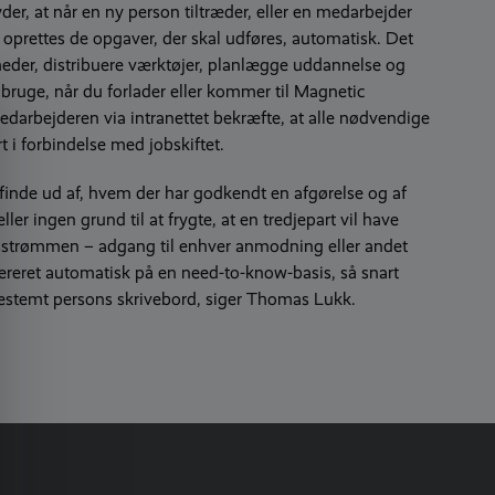
er, at når en ny person tiltræder, eller en medarbejder
oprettes de opgaver, der skal udføres, automatisk. Det
heder, distribuere værktøjer, planlægge uddannelse og
 bruge, når du forlader eller kommer til Magnetic
darbejderen via intranettet bekræfte, at alle nødvendige
 i forbindelse med jobskiftet.
t finde ud af, hvem der har godkendt en afgørelse og af
ller ingen grund til at frygte, at en tredjepart vil have
sstrømmen – adgang til enhver anmodning eller andet
ereret automatisk på en need-to-know-basis, så snart
bestemt persons skrivebord, siger Thomas Lukk.