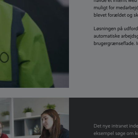
havde et internt web
muligt for medarbejd
blevet forældet og sk
Løsningen på udfordr
automatiske arbejds
brugergrænseflade. I
Det nye intranet ind
eksempel søge om ko