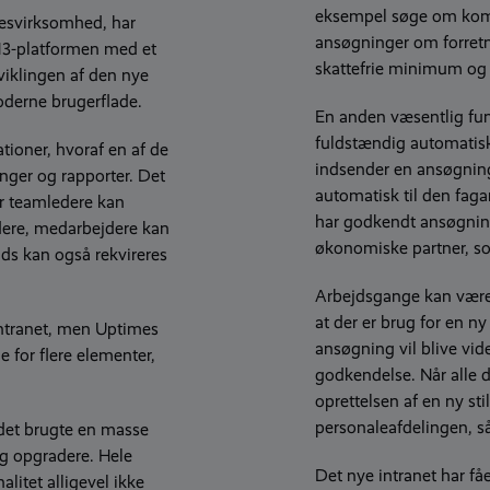
eksempel søge om komp
sesvirksomhed, har
ansøgninger om forretni
013-platformen med et
skattefrie minimum og
viklingen af den nye
oderne brugerflade.
En anden væsentlig fun
fuldstændig automatisk
ioner, hvoraf en af ​​de
indsender en ansøgning
inger og rapporter. Det
automatisk til den faga
r teamledere kan
har godkendt ansøgning
dere, medarbejdere kan
økonomiske partner, so
ds kan også rekvireres
Arbejdsgange kan være 
at der er brug for en n
intranet, men Uptimes
ansøgning vil blive vide
e for flere elementer,
godkendelse. Når alle d
oprettelsen af ​​en ny s
personaleafdelingen, s
 det brugte en masse
og opgradere. Hele
Det nye intranet har få
litet alligevel ikke