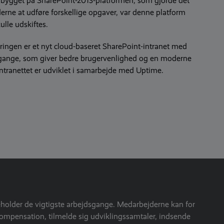
 bygget på SharePoint-2013-platformen, som gjorde det
erne at udføre forskellige opgaver, var denne platform
ulle udskiftes.
ingen er et nyt cloud-baseret SharePoint-intranet med
gange, som giver bedre brugervenlighed og en moderne
ntranettet er udviklet i samarbejde med Uptime.
eholder de vigtigste arbejdsgange. Medarbejderne kan for
mpensation, tilmelde sig udviklingssamtaler, indsende