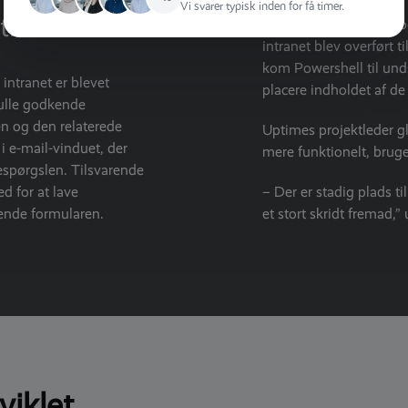
Vi svarer typisk inden for få timer.
idssikret
– Det var selvfølgelig 
intranet blev overført 
kom Powershell til undsæ
intranet er blevet
placere indholdet af d
kulle godkende
n og den relaterede
Uptimes projektleder gl
 e-mail-vinduet, der
mere funktionelt, bruge
espørgslen. Tilsvarende
d for at lave
– Der er stadig plads t
sende formularen.
et stort skridt fremad,
viklet