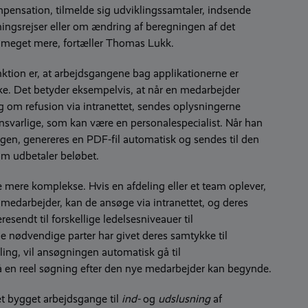
ensation, tilmelde sig udviklingssamtaler, indsende
ngsrejser eller om ændring af beregningen af ​​det
 meget mere, fortæller Thomas Lukk.
ktion er, at arbejdsgangene bag applikationerne er
e. Det betyder eksempelvis, at når en medarbejder
 om refusion via intranettet, sendes oplysningerne
nsvarlige, som kan være en personalespecialist. Når han
en, genereres en PDF-fil automatisk og sendes til den
m udbetaler beløbet.
mere komplekse. Hvis en afdeling eller et team oplever,
y medarbejder, kan de ansøge via intranettet, og deres
resendt til forskellige ledelsesniveauer til
e nødvendige parter har givet deres samtykke til
tilling, vil ansøgningen automatisk gå til
å en reel søgning efter den nye medarbejder kan begynde.
et bygget arbejdsgange til
ind-
og
udslusning
af