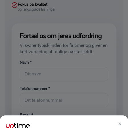
Fokus på kvalitet
og langsigtede løsninger
Fortæl os om jeres udfordring
Vi svarer typisk inden for få timer og giver en
kort vurdering af mulige næste skridt.
Navn *
Telefonnummer *
E-mail *
×