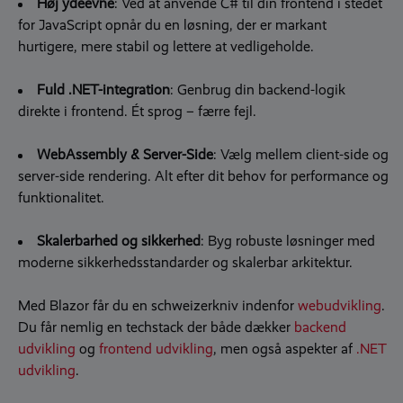
Høj ydeevne
:
Ved at anvende C# til din frontend i stedet
for JavaScript opnår du en løsning, der er markant
hurtigere, mere stabil og lettere at vedligeholde
.
Fuld .NET-integration
: Genbrug din backend-logik
direkte i frontend. Ét sprog – færre fejl.
WebAssembly & Server-Side
: Vælg mellem client-side og
server-side rendering
.
Alt efter dit behov for performance og
funktionalitet.
Skalerbarhed og sikkerhed
: Byg robuste løsninger med
moderne sikkerhedsstandarder og
skalerbar
arkitektur.
Med Blazor får du en schweizerkniv indenfor
webudvikling
.
Du får nemlig en techstack der både dækker
backend
udvikling
og
frontend udvikling
, men også aspekter af
.NET
udvikling
.