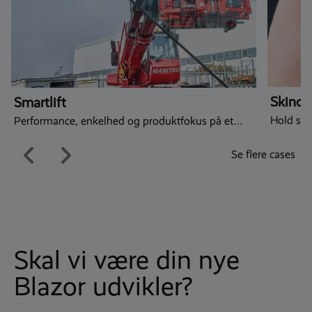
Skinch
Smartlift
Hold sty
Performance, enkelhed og produktfokus på et
moderne digitalt fundament
Se flere cases
Skal vi være din nye
Blazor udvikler?