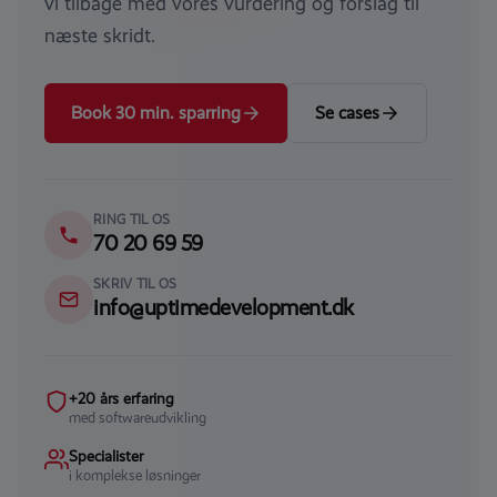
vi tilbage med vores vurdering og forslag til
næste skridt.
Book 30 min. sparring
Se cases
RING TIL OS
70 20 69 59
SKRIV TIL OS
info@uptimedevelopment.dk
+20 års erfaring
med softwareudvikling
Specialister
i komplekse løsninger