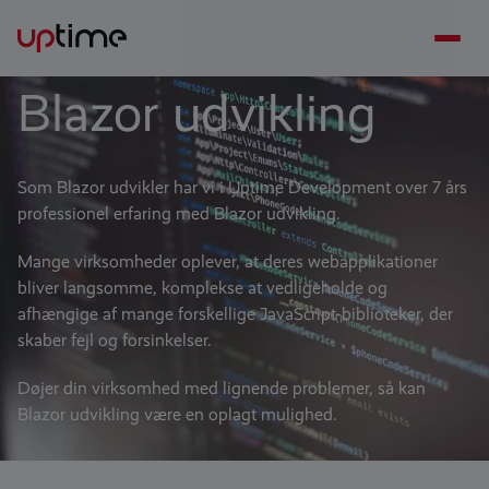
Blazor udvikling
Som Blazor udvikler har vi i Uptime Development over 7 års
professionel erfaring med Blazor udvikling.
Mange virksomheder oplever, at deres webapplikationer
bliver langsomme, komplekse at vedligeholde og
afhængige af mange forskellige JavaScript-biblioteker, der
skaber fejl og forsinkelser.
Døjer din virksomhed med lignende problemer, så kan
Blazor udvikling være en oplagt mulighed.