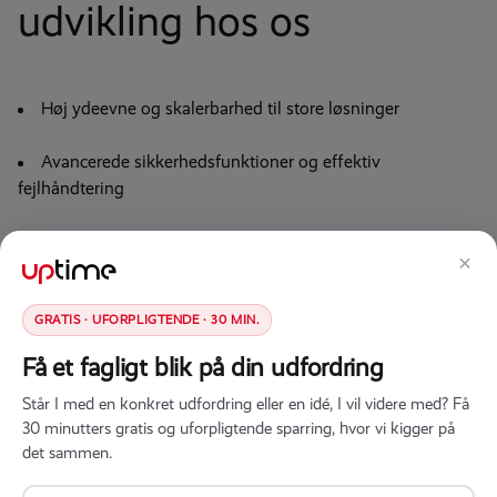
udvikling hos os
Høj ydeevne og skalerbarhed til store løsninger
Avancerede sikkerhedsfunktioner og effektiv
fejlhåndtering
Enkel integration med Microsofts øvrige teknologier
×
Hurtigere udviklingsforløb med moderne værktøjer
GRATIS · UFORPLIGTENDE · 30 MIN.
Robuste API-løsninger og webservices
Få et fagligt blik på din udfordring
Gnidningsfri integration med databaser som SQL Server
Står I med en konkret udfordring eller en idé, I vil videre med? Få
30 minutters gratis og uforpligtende sparring, hvor vi kigger på
det sammen.
Et erfarent team, der leverer skræddersyede løsninger