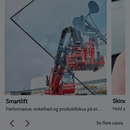
Skinch
Smartlift
Hold sty
Performance, enkelhed og produktfokus på et
moderne digitalt fundament
Se flere cases