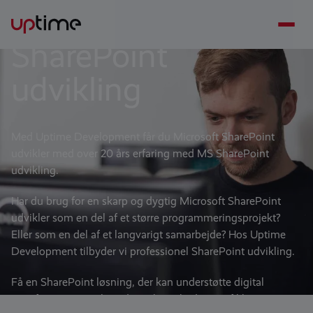
Microsoft
SharePoint
udvikling
Med Uptime Development får du Microsoft SharePoint
udvikler med over 20 års erfaring med MS SharePoint
udvikling.
Har du brug for en skarp og dygtig Microsoft SharePoint
udvikler som en del af et større programmeringsprojekt?
Eller som en del af et langvarigt samarbejde? Hos Uptime
Development tilbyder vi professionel SharePoint udvikling.
Få en SharePoint løsning, der kan understøtte digital
transformation og løse din virksomheds specifikke