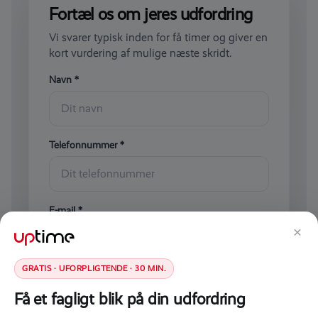
Fortæl os om jeres udfordring
Vi svarer typisk inden for få timer og giver en
kort vurdering af mulige næste skridt.
Navn *
Telefonnummer *
E-mail *
×
GRATIS · UFORPLIGTENDE · 30 MIN.
Kort beskrivelse af udfordringen
Få et fagligt blik på din udfordring