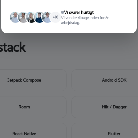
Vi svarer hurtigt
+16
Vi vender tilbage inden for én
arbejdsdag.
stack
Jetpack Compose
Android SDK
Room
Hilt / Dagger
React Native
Flutter