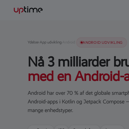
Ydelser
›
App udvikling
›
Android
ANDROID UDVIKLING
Nå 3 milliarder br
med en Android-a
Android har over 70 % af det globale smart
Android-apps i Kotlin og Jetpack Compose — o
mange enhedstyper.