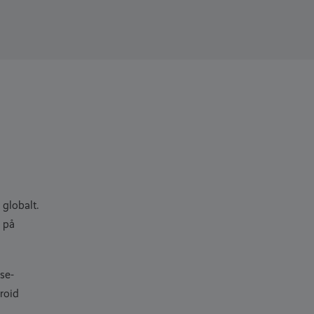
globalt.
 på
se-
roid