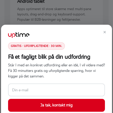
Android tablet
Apps optimeret til store skærme med multi-pane
layouts, drag-and-drop og keyboard-support.
Populær til B2B-løsninger og felttjenester.
×
GRATIS · UFORPLIGTENDE · 30 MIN.
Få et fagligt blik på din udfordring
Står I med en konkret udfordring eller en idé, I vil videre med?
Få 30 minutters gratis og uforpligtende sparring, hvor vi
kigger på det sammen.
Ja tak, kontakt mig