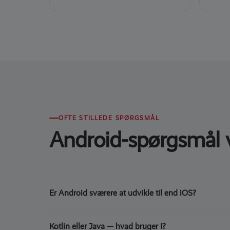
OFTE STILLEDE SPØRGSMÅL
Android-spørgsmål vi
Er Android sværere at udvikle til end iOS?
Android er anderledes, ikke nødvendigvis sværere. Udf
Kotlin eller Java — hvad bruger I?
producenter, skærmstørrelser og Android-versioner i oml