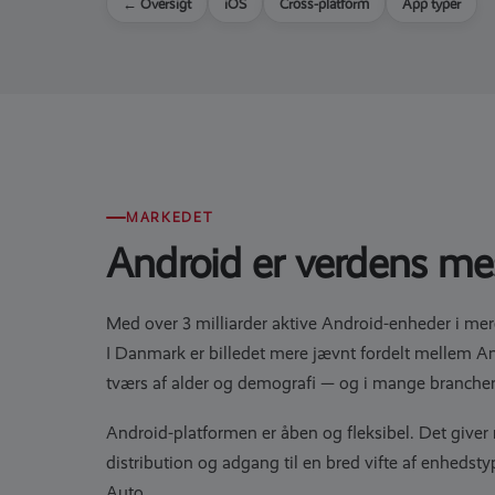
← Oversigt
iOS
Cross-platform
App typer
MARKEDET
Android er verdens me
Med over 3 milliarder aktive Android-enheder i me
I Danmark er billedet mere jævnt fordelt mellem A
tværs af alder og demografi — og i mange branche
Android-platformen er åben og fleksibel. Det giver 
distribution og adgang til en bred vifte af enheds
Auto.