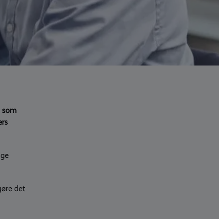
du som
ers
nge
gøre det