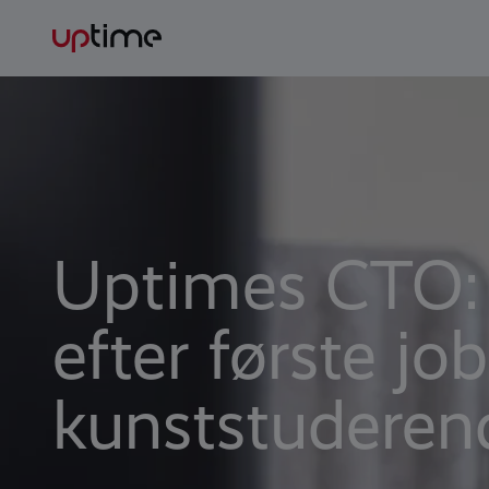
Uptimes CTO: T
efter første jo
kunststuderen