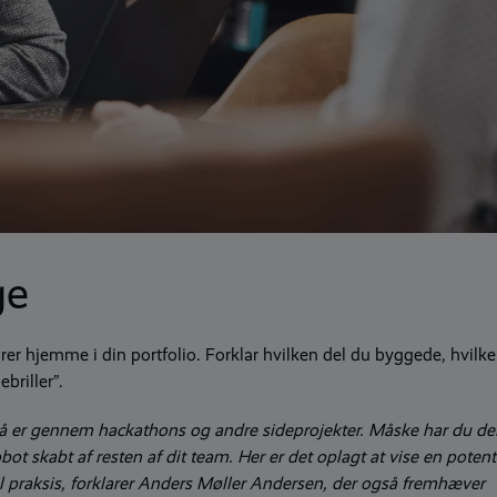
ge
ører hjemme i din portfolio. Forklar hvilken del du byggede, hvilk
briller”.
på er gennem hackathons og andre sideprojekter. Måske har du del
t skabt af resten af ​​dit team. Her er det oplagt at vise en potent
til praksis, forklarer Anders Møller Andersen, der også fremhæver