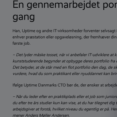
En gennemarbejdet portf
gang
Han, Uptime og andre IT-virksomheder forventer selvsagt ik
enhver præstation eller opgaveløsning, der fremhæver din in
første job.
– Det lyder måske tosset, når vi anbefaler IT-udviklere a
kunststuderende begynder at opbygge deres portfolio fra dag é
Det betyder, at de står med en flot portfolio den dag, de sk
vurdere, hvad du som praktikant eller nyuddannet kan brin
Ifølge Uptime Danmarks CTO bør de, der ønsker at arbejd
– Når du leder efter en praktikplads eller et job som junio
du efter tre års studier kun kan vise, at du har tilegnet 
arbejdsgiver at forstå, hvilket niveau du egentlig er på. He
mener Anders Møller Andersen.