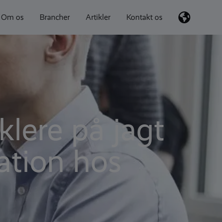
Om os
Brancher
Artikler
Kontakt os
lere på jagt
ration hos