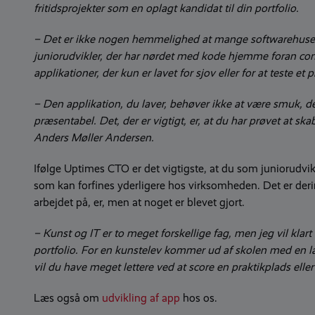
fritidsprojekter som en oplagt kandidat til din portfolio.
– Det er ikke nogen hemmelighed at mange softwarehuse som
juniorudvikler, der har nørdet med kode hjemme foran comp
applikationer, der kun er lavet for sjov eller for at teste e
– Den applikation, du laver, behøver ikke at være smuk, d
præsentabel. Det, der er vigtigt, er, at du har prøvet at 
Anders Møller Andersen.
Ifølge Uptimes CTO er det vigtigste, at du som juniorudvikl
som kan forfines yderligere hos virksomheden. Det er derim
arbejdet på, er, men at noget er blevet gjort.
– Kunst og IT er to meget forskellige fag, men jeg vil klar
portfolio. For en kunstelev kommer ud af skolen med en 
vil du have meget lettere ved at score en praktikplads elle
Læs også om
udvikling af app
hos os.