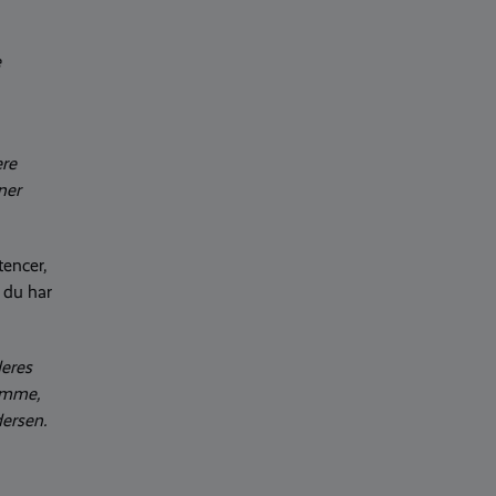
e
ære
ner
tencer,
 du har
deres
samme,
dersen.