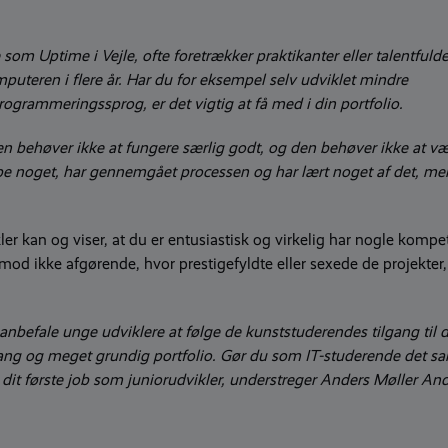
 Uptime i Vejle, ofte foretrækker praktikanter eller talentfuld
uteren i flere år. Har du for eksempel selv udviklet mindre
t programmeringssprog, er det vigtig at få med i din portfolio.
en behøver ikke at fungere særlig godt, og den behøver ikke at v
skabe noget, har gennemgået processen og har lært noget af det, me
er kan og viser, at du er entusiastisk og virkelig har nogle kompe
od ikke afgørende, hvor prestigefyldte eller sexede de projekter,
t anbefale unge udviklere at følge de kunststuderendes tilgang til 
lang og meget grundig portfolio. Gør du som IT-studerende det 
r dit første job som juniorudvikler, understreger Anders Møller An