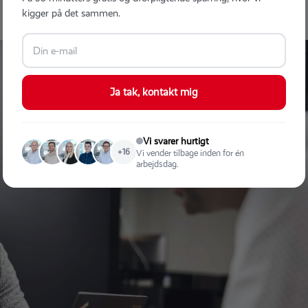
kigger på det sammen.
Ja tak, kontakt mig
Vi svarer hurtigt
+16
Vi vender tilbage inden for én
arbejdsdag.