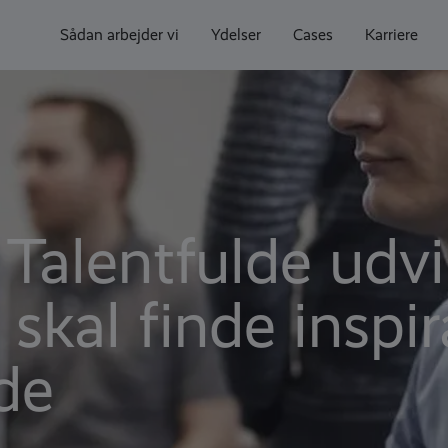
Sådan arbejder vi
Ydelser
Cases
Karriere
alentfulde udvik
b skal finde inspi
de