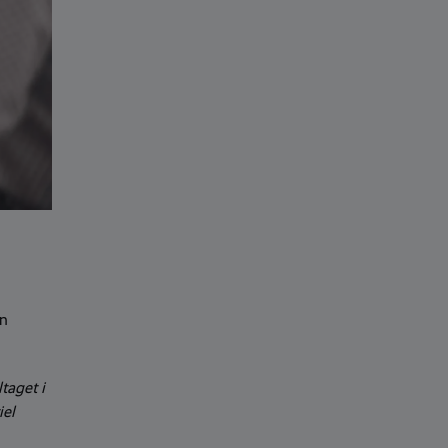
en
taget i
iel